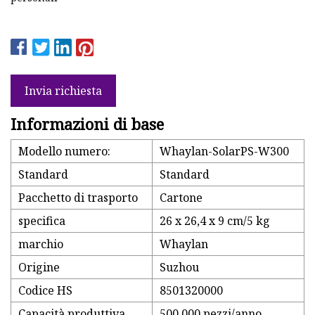
Invia richiesta
Informazioni di base
Modello numero:
Whaylan-SolarPS-W300
Standard
Standard
Pacchetto di trasporto
Cartone
specifica
26 x 26,4 x 9 cm/5 kg
marchio
Whaylan
Origine
Suzhou
Codice HS
8501320000
Capacità produttiva
500.000 pezzi/anno